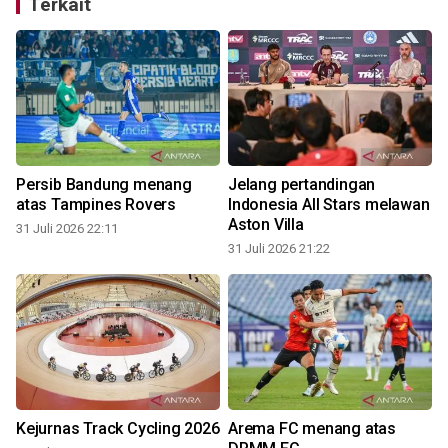
Terkait
Persib Bandung menang
Jelang pertandingan
atas Tampines Rovers
Indonesia All Stars melawan
Aston Villa
31 Juli 2026 22:11
31 Juli 2026 21:22
3
Kejurnas Track Cycling 2026
Arema FC menang atas