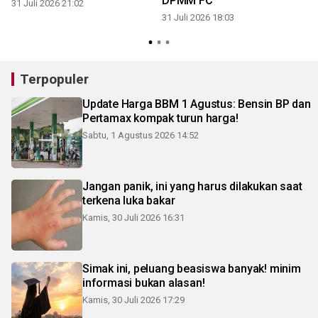
DPMM FC
31 Juli 2026 21:02
31 Juli 2026 18:03
3
Terpopuler
Update Harga BBM 1 Agustus: Bensin BP dan
Pertamax kompak turun harga!
Sabtu, 1 Agustus 2026 14:52
Jangan panik, ini yang harus dilakukan saat
terkena luka bakar
Kamis, 30 Juli 2026 16:31
Simak ini, peluang beasiswa banyak! minim
informasi bukan alasan!
Kamis, 30 Juli 2026 17:29