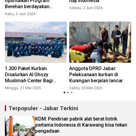
optimalkan Program
haji Indonesia
Berehan berdayakan
Selasa, 2 Juni 2026
peternak
Rabu, 3 Juni 2026
1.200 Paket Kurban
Anggota DPRD Jabar:
Disalurkan Al Ghozy
Pelaksanaan kurban di
l
Muslimah Center Bagi
Kuningan berjalan lancar
Pengajar Al Quran-Marbot-
Minggu, 31 Mei 2026
Sabtu, 30 Mei 2026
Pesantren
Terpopuler - Jabar Terkini
KDM: Pendirian pabrik alat berat listrik
pertama Indonesia di Karawang bisa tekan
pengadaan