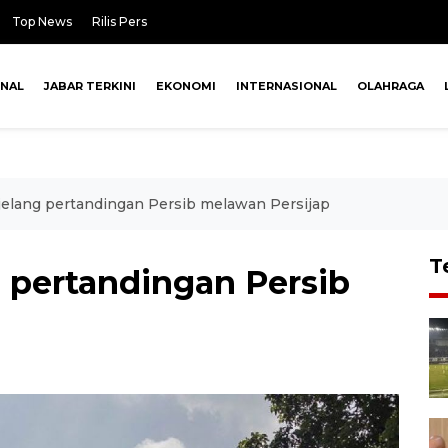
Top News
Rilis Pers
ONAL
JABAR TERKINI
EKONOMI
INTERNASIONAL
OLAHRAGA
elang pertandingan Persib melawan Persijap
T
 pertandingan Persib