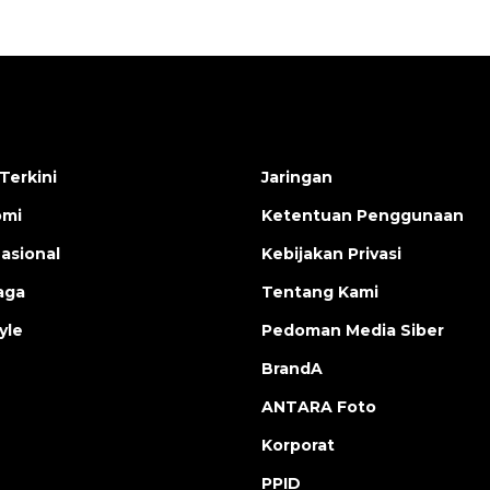
Terkini
Jaringan
omi
Ketentuan Penggunaan
nasional
Kebijakan Privasi
aga
Tentang Kami
yle
Pedoman Media Siber
BrandA
ANTARA Foto
Korporat
PPID