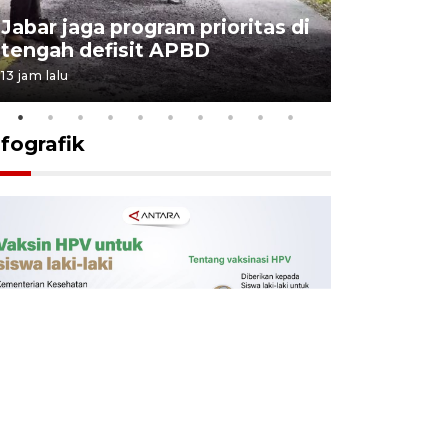
KSP past
Jabar jaga program prioritas di
Sekolah 
tengah defisit APBD
dimulai
13 jam lalu
14 jam lalu
nfografik