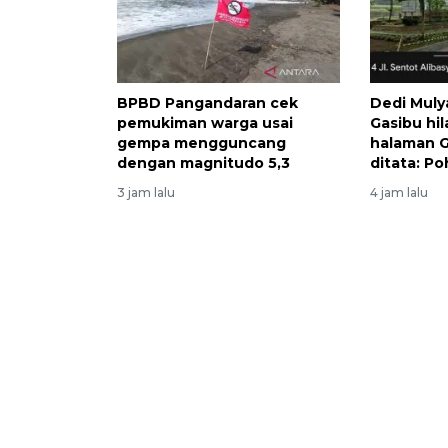
BPBD Pangandaran cek
Dedi Muly
pemukiman warga usai
Gasibu hi
gempa mengguncang
halaman 
dengan magnitudo 5,3
ditata: P
3 jam lalu
4 jam lalu