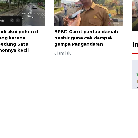
Pigai: Penangkapan begal
tetap kewenangan aparat
penegak hukum
29 Juli 2026 00:31
adi akui pohon di
BPBD Garut pantau daerah
lang karena
pesisir guna cek dampak
I
Gedung Sate
gempa Pangandaran
ohonnya kecil
6 jam lalu