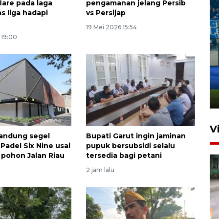
lare pada laga
pengamanan jelang Persib
 liga hadapi
vs Persijap
19 Mei 2026 15:54
 19:00
Penutupan latihan bela negara
dan manajerial SPPI di
Balikpapan
31 Juli 2026 18:01
V
andung segel
Bupati Garut ingin jaminan
Padel Six Nine usai
pupuk bersubsidi selalu
 pohon Jalan Riau
tersedia bagi petani
2 jam lalu