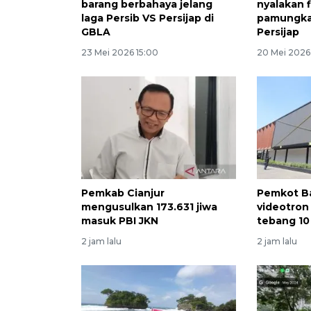
barang berbahaya jelang
nyalakan f
laga Persib VS Persijap di
pamungkas
GBLA
Persijap
23 Mei 2026 15:00
20 Mei 2026
Pemkab Cianjur
Pemkot B
mengusulkan 173.631 jiwa
videotron 
masuk PBI JKN
tebang 10
2 jam lalu
2 jam lalu