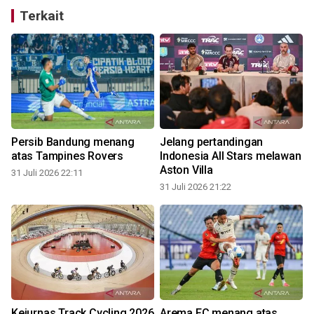
Terkait
Persib Bandung menang
Jelang pertandingan
atas Tampines Rovers
Indonesia All Stars melawan
Aston Villa
31 Juli 2026 22:11
31 Juli 2026 21:22
3
Kejurnas Track Cycling 2026
Arema FC menang atas