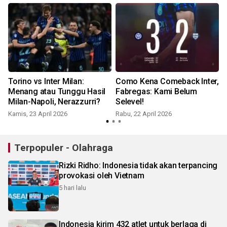
s
Torino vs Inter Milan:
Como Kena Comeback Inter,
Menang atau Tunggu Hasil
Fabregas: Kami Belum
Milan-Napoli, Nerazzurri?
Selevel!
Kamis, 23 April 2026
Rabu, 22 April 2026
S
Terpopuler - Olahraga
Rizki Ridho: Indonesia tidak akan terpancing
provokasi oleh Vietnam
5 hari lalu
Indonesia kirim 432 atlet untuk berlaga di