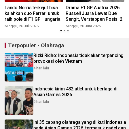
l
Lando Norris terkejut bisa
Drama F1 GP Austria 2026:
kalahkan duo Ferrari untuk
Russell Juara Lewat Duel
raih pole di F1 GP Hungaria
Sengit, Verstappen Posisi 2
Minggu, 26 Juli 2026
Minggu, 28 Juni 2026
S
Terpopuler - Olahraga
Rizki Ridho: Indonesia tidak akan terpancing
provokasi oleh Vietnam
4 hari lalu
Indonesia kirim 432 atlet untuk berlaga di
Asian Games 2026
5 hari lalu
Ini 35 cabang olahraga yang diikuti Indonesia
pada Asian Games 2026, termasuk padel dan