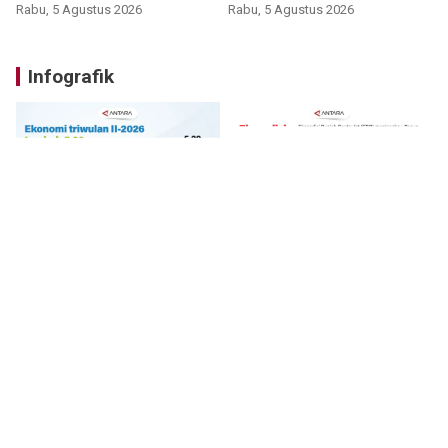
Rabu, 5 Agustus 2026
Rabu, 5 Agustus 2026
Infografik