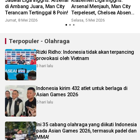
Jadwal Liga Inggris: Arsenal
Klasemen Liga Inggris:
di Ambang Juara, Man City
Arsenal Menjauh, Man City
h
Terancam Tertinggal 8 Poin!
Terpeleset, Chelsea Absen
Dari UCL!
Jumat, 8 Mei 2026
Selasa, 5 Mei 2026
R
Terpopuler - Olahraga
Rizki Ridho: Indonesia tidak akan terpancing
provokasi oleh Vietnam
3 hari lalu
Indonesia kirim 432 atlet untuk berlaga di
Asian Games 2026
5 hari lalu
Ini 35 cabang olahraga yang diikuti Indonesia
pada Asian Games 2026, termasuk padel dan
MMA!