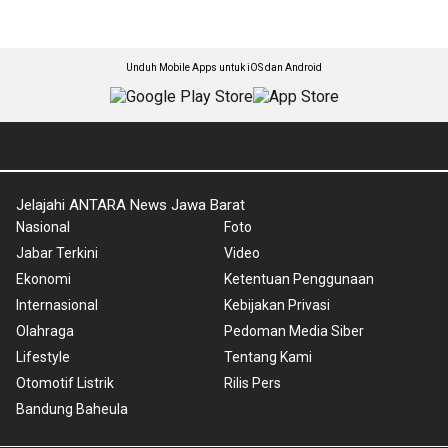
Unduh Mobile Apps untuk iOS dan Android
Jelajahi ANTARA News Jawa Barat
Nasional
Foto
Jabar Terkini
Video
Ekonomi
Ketentuan Penggunaan
Internasional
Kebijakan Privasi
Olahraga
Pedoman Media Siber
Lifestyle
Tentang Kami
Otomotif Listrik
Rilis Pers
Bandung Baheula