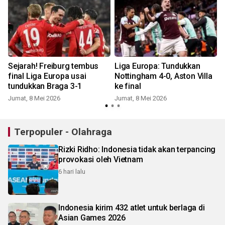
Sejarah! Freiburg tembus
Liga Europa: Tundukkan
final Liga Europa usai
Nottingham 4-0, Aston Villa
tundukkan Braga 3-1
ke final
Jumat, 8 Mei 2026
Jumat, 8 Mei 2026
S
Terpopuler - Olahraga
Rizki Ridho: Indonesia tidak akan terpancing
provokasi oleh Vietnam
6 hari lalu
Indonesia kirim 432 atlet untuk berlaga di
Asian Games 2026