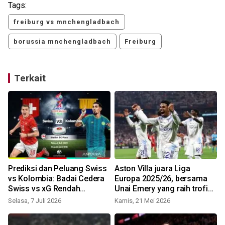
Tags:
freiburg vs mnchengladbach
borussia mnchengladbach
Freiburg
Terkait
Prediksi dan Peluang Swiss
Aston Villa juara Liga
vs Kolombia: Badai Cedera
Europa 2025/26, bersama
Swiss vs xG Rendah
Unai Emery yang raih trofi
Kolombia
kelimanya
Selasa, 7 Juli 2026
Kamis, 21 Mei 2026