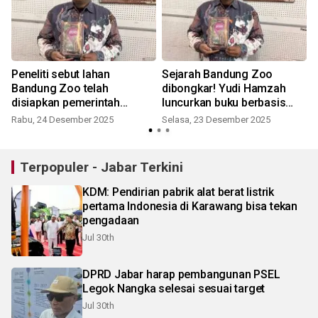
Peneliti sebut lahan
Sejarah Bandung Zoo
i
Bandung Zoo telah
dibongkar! Yudi Hamzah
disiapkan pemerintah
luncurkan buku berbasis
kolonial
arsip langka
Rabu, 24 Desember 2025
Selasa, 23 Desember 2025
S
Terpopuler - Jabar Terkini
KDM: Pendirian pabrik alat berat listrik
pertama Indonesia di Karawang bisa tekan
pengadaan
Jul 30th
DPRD Jabar harap pembangunan PSEL
Legok Nangka selesai sesuai target
Jul 30th