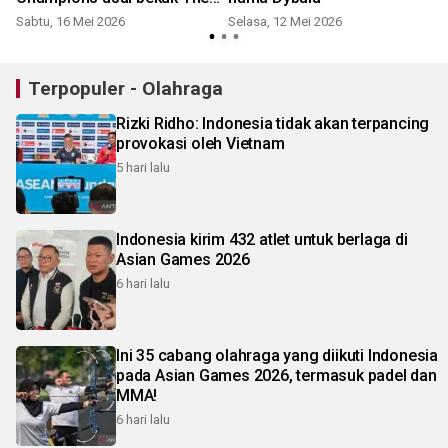
Reds 4-2
Sabtu, 16 Mei 2026
Selasa, 12 Mei 2026
Terpopuler - Olahraga
Rizki Ridho: Indonesia tidak akan terpancing
provokasi oleh Vietnam
5 hari lalu
Indonesia kirim 432 atlet untuk berlaga di
Asian Games 2026
6 hari lalu
Ini 35 cabang olahraga yang diikuti Indonesia
pada Asian Games 2026, termasuk padel dan
MMA!
6 hari lalu