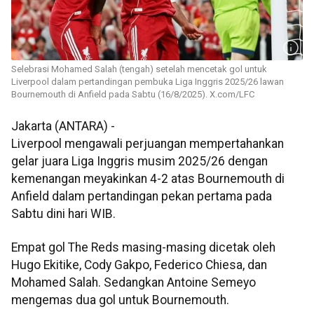
Selebrasi Mohamed Salah (tengah) setelah mencetak gol untuk
Liverpool dalam pertandingan pembuka Liga Inggris 2025/26 lawan
Bournemouth di Anfield pada Sabtu (16/8/2025). X.com/LFC
Jakarta (ANTARA) -
Liverpool mengawali perjuangan mempertahankan
gelar juara Liga Inggris musim 2025/26 dengan
kemenangan meyakinkan 4-2 atas Bournemouth di
Anfield dalam pertandingan pekan pertama pada
Sabtu dini hari WIB.
Empat gol The Reds masing-masing dicetak oleh
Hugo Ekitike, Cody Gakpo, Federico Chiesa, dan
Mohamed Salah. Sedangkan Antoine Semeyo
mengemas dua gol untuk Bournemouth.