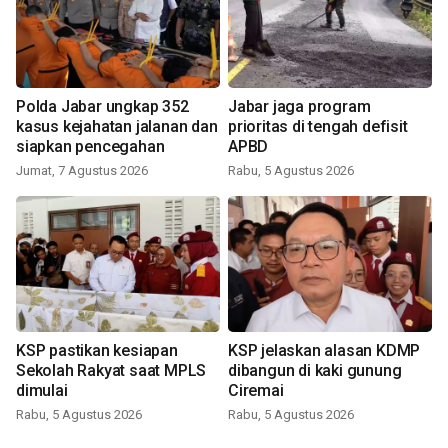
Polda Jabar ungkap 352
Jabar jaga program
kasus kejahatan jalanan dan
prioritas di tengah defisit
siapkan pencegahan
APBD
Jumat, 7 Agustus 2026
Rabu, 5 Agustus 2026
KSP pastikan kesiapan
KSP jelaskan alasan KDMP
Sekolah Rakyat saat MPLS
dibangun di kaki gunung
dimulai
Ciremai
Rabu, 5 Agustus 2026
Rabu, 5 Agustus 2026