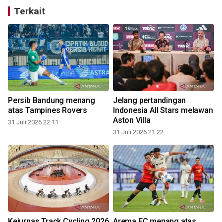
Terkait
Persib Bandung menang
Jelang pertandingan
atas Tampines Rovers
Indonesia All Stars melawan
Aston Villa
31 Juli 2026 22:11
31 Juli 2026 21:22
3
Kejurnas Track Cycling 2026
Arema FC menang atas