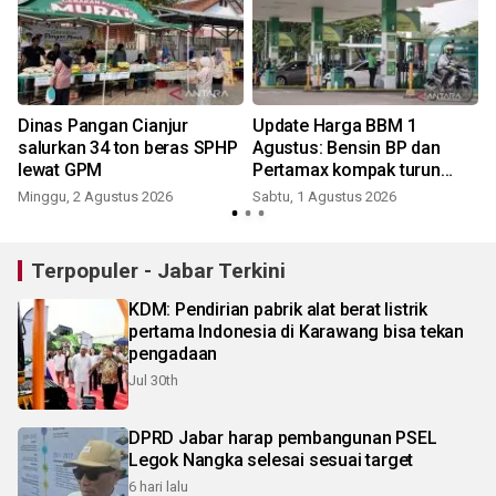
Dinas Pangan Cianjur
Update Harga BBM 1
-
salurkan 34 ton beras SPHP
Agustus: Bensin BP dan
lewat GPM
Pertamax kompak turun
harga!
Minggu, 2 Agustus 2026
Sabtu, 1 Agustus 2026
K
Terpopuler - Jabar Terkini
KDM: Pendirian pabrik alat berat listrik
pertama Indonesia di Karawang bisa tekan
pengadaan
Jul 30th
DPRD Jabar harap pembangunan PSEL
Legok Nangka selesai sesuai target
6 hari lalu