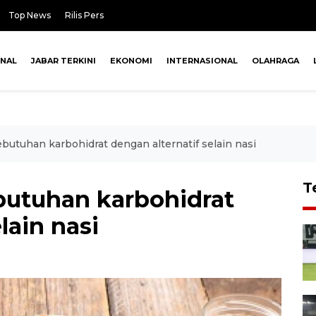
Top News
Rilis Pers
ONAL
JABAR TERKINI
EKONOMI
INTERNASIONAL
OLAHRAGA
utuhan karbohidrat dengan alternatif selain nasi
T
butuhan karbohidrat
lain nasi