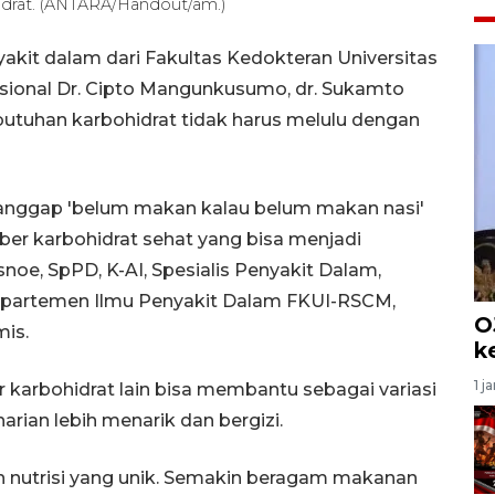
drat. (ANTARA/Handout/am.)
yakit dalam dari Fakultas Kedokteran Universitas
ional Dr. Cipto Mangunkusumo, dr. Sukamto
uhan karbohidrat tidak harus melulu dengan
anggap 'belum makan kalau belum makan nasi'
mber karbohidrat sehat yang bisa menjadi
esnoe, SpPD, K-AI, Spesialis Penyakit Dalam,
 Departemen Ilmu Penyakit Dalam FKUI-RSCM,
O
mis.
k
1 j
 karbohidrat lain bisa membantu sebagai variasi
an lebih menarik dan bergizi.
n nutrisi yang unik. Semakin beragam makanan