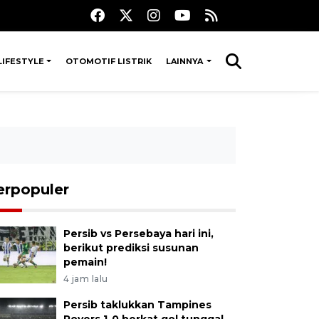
LIFESTYLE
OTOMOTIF LISTRIK
LAINNYA
erpopuler
Persib vs Persebaya hari ini,
berikut prediksi susunan
pemain!
4 jam lalu
Persib taklukkan Tampines