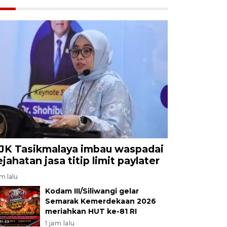
JK Tasikmalaya imbau waspadai
ejahatan jasa titip limit paylater
am lalu
Kodam III/Siliwangi gelar
Semarak Kemerdekaan 2026
meriahkan HUT ke-81 RI
1 jam lalu