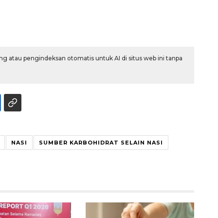
g atau pengindeksan otomatis untuk AI di situs web ini tanpa
Memberantas kejahatan
jalanan Jakarta
NASI
SUMBER KARBOHIDRAT SELAIN NASI
2026-08-05 18:00:00