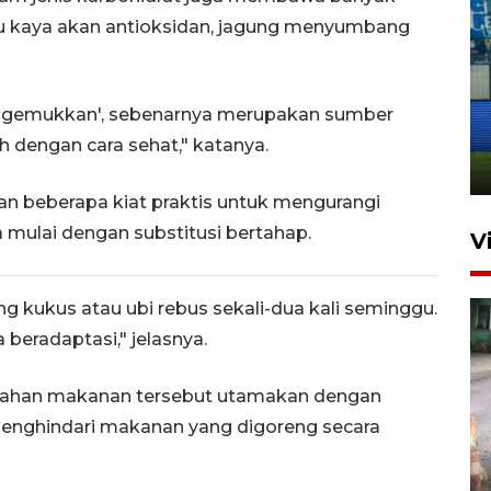
ngu kaya akan antioksidan, jagung menyumbang
Penutupan latihan bela negara
dan manajerial SPPI di
p 'gemukkan', sebenarnya merupakan sumber
Balikpapan
ah dengan cara sehat," katanya.
31 Juli 2026 18:01
n beberapa kiat praktis untuk mengurangi
 mulai dengan substitusi bertahap.
V
ng kukus atau ubi rebus sekali-dua kali seminggu.
 beradaptasi," jelasnya.
lahan makanan tersebut utamakan dengan
enghindari makanan yang digoreng secara
Pigai: Penangkapan begal
tetap kewenangan aparat