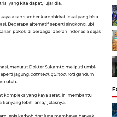
si yang kita dapat," ujar dia.
aya akan sumber karbohidrat lokal yang bisa
si. Beberapa alternatif seperti singkong, ubi
akanan pokok di berbagai daerah Indonesia sejak
ti nasi, menurut Dokter Sukamto meliputi umbi-
seperti jagung,
oatmeal
,
quinoa
, roti gandum
um utuh.
F
at kompleks yang kaya serat. Ini membantu
kenyang lebih lama," jelasnya.
m jenis karbohidrat juga membawa banyak