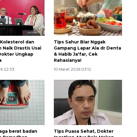
Kolesterol dan
Tips Sahur Biar Nggak
 Naik Drastis Usai
Gampang Lapar Ala dr Denta
Dokter Ungkap
& Habib Ja'far, Cek
a
Rahasianya!
26 22:33
10 Maret 2026 03:12
aga berat badan
Tips Puasa Sehat, Dokter