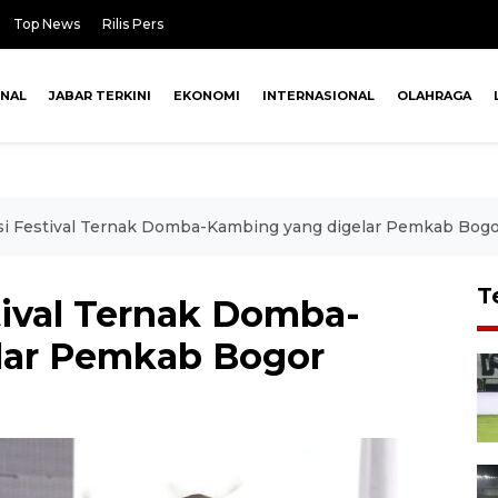
Top News
Rilis Pers
ONAL
JABAR TERKINI
EKONOMI
INTERNASIONAL
OLAHRAGA
si Festival Ternak Domba-Kambing yang digelar Pemkab Bog
T
tival Ternak Domba-
lar Pemkab Bogor