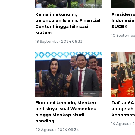
Kemarin ekonomi,
Presiden 
peluncuran Islamic Financial
Indonesia 
Center hingga hilirisasi
SUGBK
kratom
10 Septembe
18 September 2024 06:33
Ekonomi kemarin, Menkeu
Daftar 64
beri sinyal soal Wamenkeu
anugerah 
hingga Menkop studi
kehormata
banding
14 Agustus 2
22 Agustus 2024 08:34