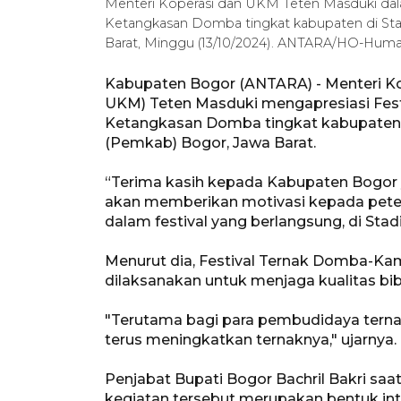
Menteri Koperasi dan UKM Teten Masduki da
Ketangkasan Domba tingkat kabupaten di Sta
Barat, Minggu (13/10/2024). ANTARA/HO-Hu
Kabupaten Bogor (ANTARA) - Menteri K
UKM) Teten Masduki mengapresiasi Fes
Ketangkasan Domba tingkat kabupaten
(Pemkab) Bogor, Jawa Barat.
“Terima kasih kepada Kabupaten Bogor y
akan memberikan motivasi kepada peterna
dalam festival yang berlangsung, di Stad
Menurut dia, Festival Ternak Domba-Ka
dilaksanakan untuk menjaga kualitas bib
"Terutama bagi para pembudidaya terna
terus meningkatkan ternaknya," ujarnya.
Penjabat Bupati Bogor Bachril Bakri s
kegiatan tersebut merupakan bentuk in