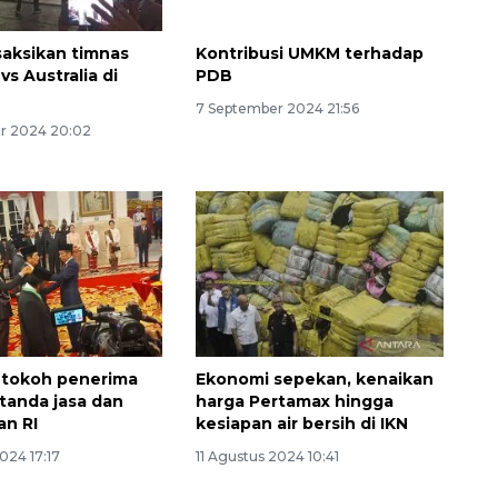
saksikan timnas
Kontribusi UMKM terhadap
vs Australia di
PDB
7 September 2024 21:56
r 2024 20:02
 tokoh penerima
Ekonomi sepekan, kenaikan
tanda jasa dan
harga Pertamax hingga
Ekonomi triwulan II-2026
n RI
kesiapan air bersih di IKN
tumbuh 5,29 persen
024 17:17
11 Agustus 2024 10:41
2026-08-06 18:45:00