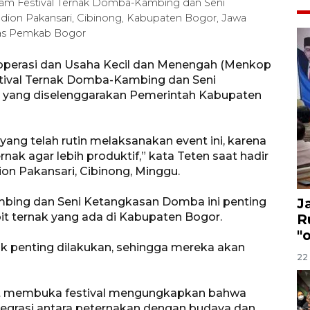
lam Festival Ternak Domba-Kambing dan Seni
dion Pakansari, Cibinong, Kabupaten Bogor, Jawa
mas Pemkab Bogor
operasi dan Usaha Kecil dan Menengah (Menkop
tival Ternak Domba-Kambing dan Seni
 yang diselenggarakan Pemerintah Kabupaten
ang telah rutin melaksanakan event ini, karena
k agar lebih produktif,” kata Teten saat hadir
ion Pakansari, Cibinong, Minggu.
mbing dan Seni Ketangkasan Domba ini penting
J
it ternak yang ada di Kabupaten Bogor.
R
"
k penting dilakukan, sehingga mereka akan
22 
aat membuka festival mengungkapkan bahwa
tegrasi antara peternakan dengan budaya dan