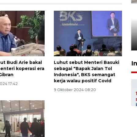
Pigai: Penangkapan begal
tetap kewenangan aparat
penegak hukum
29 Juli 2026 00:31
ut Budi Arie bakal
Luhut sebut Menteri Basuki
I
enteri koperasi era
sebagai "Bapak Jalan Tol
Gibran
Indonesia", BKS semangat
kerja walau positif Covid
2024 17:42
9 Oktober 2024 08:20