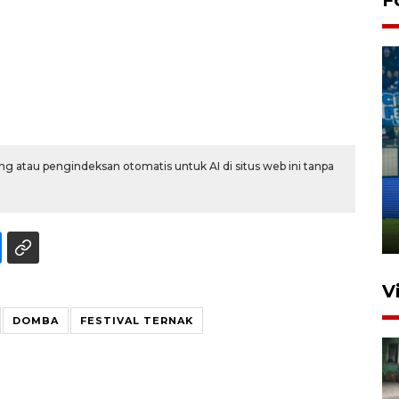
Penutupan latihan bela negara
g atau pengindeksan otomatis untuk AI di situs web ini tanpa
dan manajerial SPPI di
Balikpapan
31 Juli 2026 18:01
V
DOMBA
FESTIVAL TERNAK