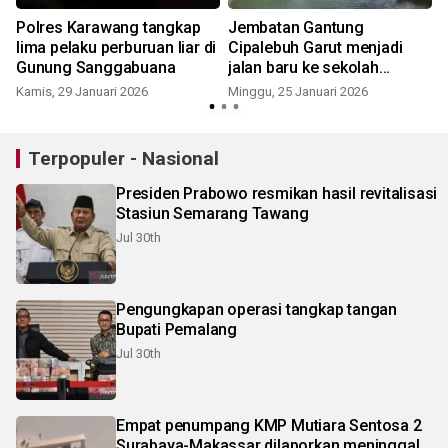
Polres Karawang tangkap
Jembatan Gantung
lima pelaku perburuan liar di
Cipalebuh Garut menjadi
Gunung Sanggabuana
jalan baru ke sekolah
hingga sawah
Kamis, 29 Januari 2026
Minggu, 25 Januari 2026
Terpopuler - Nasional
Presiden Prabowo resmikan hasil revitalisasi
Stasiun Semarang Tawang
Jul 30th
Pengungkapan operasi tangkap tangan
Bupati Pemalang
Jul 30th
Empat penumpang KMP Mutiara Sentosa 2
Surabaya-Makassar dilaporkan meninggal