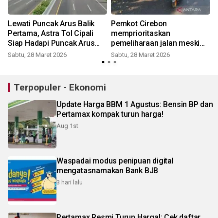
Lewati Puncak Arus Balik
Pemkot Cirebon
Pertama, Astra Tol Cipali
memprioritaskan
Siap Hadapi Puncak Arus
pemeliharaan jalan meski
Balik Kedua
anggaran terbatas
Sabtu, 28 Maret 2026
Sabtu, 28 Maret 2026
Terpopuler - Ekonomi
Update Harga BBM 1 Agustus: Bensin BP dan
Pertamax kompak turun harga!
Aug 1st
Waspadai modus penipuan digital
mengatasnamakan Bank BJB
3 hari lalu
Pertamax Resmi Turun Harga!: Cek daftar