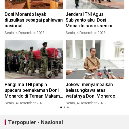
F
Doni Monardo layak
Jenderal TNI Agus
diusulkan sebagai pahlawan
Subiyanto akui Doni
nasional
Monardo sosok senior
panutan
Senin, 4 Desember 2023
Senin, 4 Desember 2023
g
Panglima TNI pimpin
Jokowi menyampaikan
upacara pemakaman Doni
belasungkawa atas
Monardo di Taman Makam
wafatnya Doni Monardo
Pahlawan Kalibata
Senin, 4 Desember 2023
Senin, 4 Desember 2023
Terpopuler - Nasional