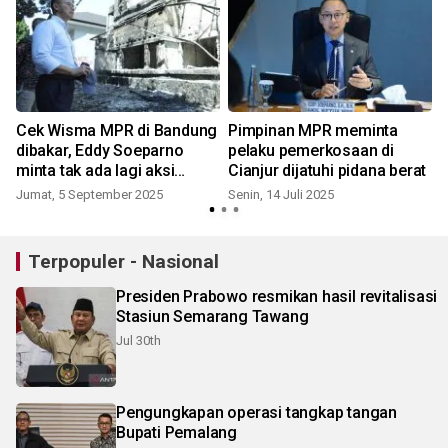
Cek Wisma MPR di Bandung
Pimpinan MPR meminta
i
dibakar, Eddy Soeparno
pelaku pemerkosaan di
minta tak ada lagi aksi
Cianjur dijatuhi pidana berat
anarkis
Jumat, 5 September 2025
Senin, 14 Juli 2025
S
Terpopuler - Nasional
Presiden Prabowo resmikan hasil revitalisasi
Stasiun Semarang Tawang
Jul 30th
Pengungkapan operasi tangkap tangan
Bupati Pemalang