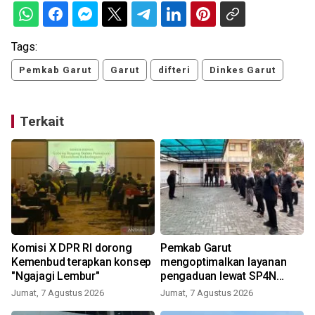
Tags:
Pemkab Garut
Garut
difteri
Dinkes Garut
Terkait
Komisi X DPR RI dorong
Pemkab Garut
Kemenbud terapkan konsep
mengoptimalkan layanan
"Ngajagi Lembur"
pengaduan lewat SP4N
LAPOR
Jumat, 7 Agustus 2026
Jumat, 7 Agustus 2026