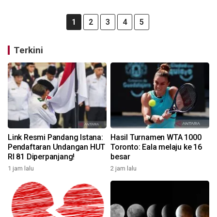
1
2
3
4
5
Terkini
Link Resmi Pandang Istana:
Hasil Turnamen WTA 1000
Pendaftaran Undangan HUT
Toronto: Eala melaju ke 16
RI 81 Diperpanjang!
besar
1 jam lalu
2 jam lalu