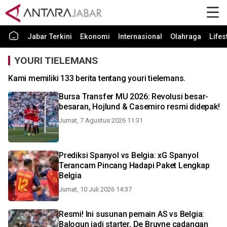
Jabar Terkini
Ekonomi
Internasional
Olahraga
Lifes
YOURI TIELEMANS
Kami memiliki 133 berita tentang youri tielemans.
Bursa Transfer MU 2026: Revolusi besar-
besaran, Hojlund & Casemiro resmi didepak!
Jumat, 7 Agustus 2026 11:31
Prediksi Spanyol vs Belgia: xG Spanyol
Terancam Pincang Hadapi Paket Lengkap
Belgia
Jumat, 10 Juli 2026 14:37
Resmi! Ini susunan pemain AS vs Belgia:
Balogun jadi starter, De Bruyne cadangan