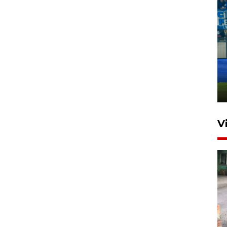
Penutupan latihan bela negara
dan manajerial SPPI di
Balikpapan
31 Juli 2026 18:01
V
Pigai: Penangkapan begal