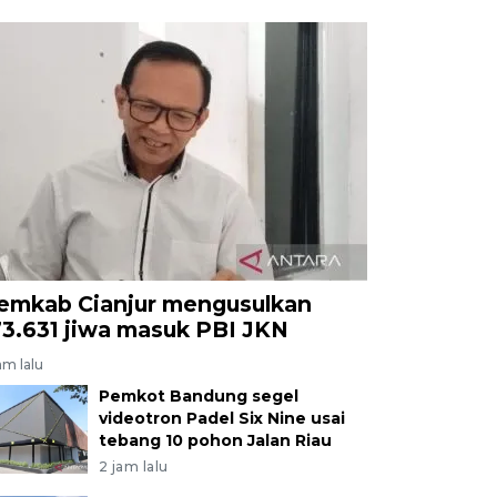
emkab Cianjur mengusulkan
73.631 jiwa masuk PBI JKN
am lalu
Pemkot Bandung segel
videotron Padel Six Nine usai
tebang 10 pohon Jalan Riau
2 jam lalu