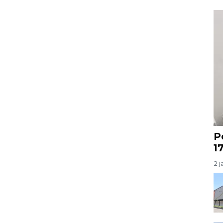
P
1
2 j