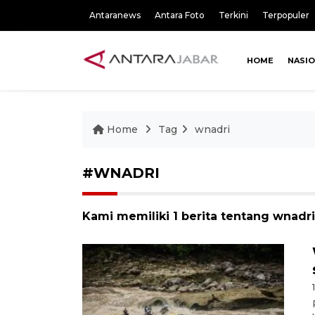
Antaranews
Antara Foto
Terkini
Terpopuler
HOME
NASI
Home
Tag
wnadri
#WNADRI
Kami memiliki 1 berita tentang wnadri