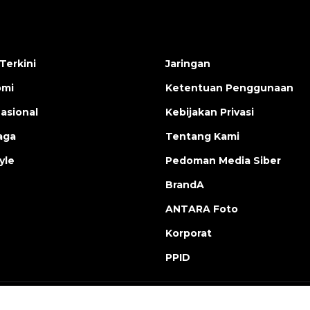
Terkini
Jaringan
omi
Ketentuan Penggunaan
nasional
Kebijakan Privasi
aga
Tentang Kami
yle
Pedoman Media Siber
BrandA
ANTARA Foto
Korporat
PPID