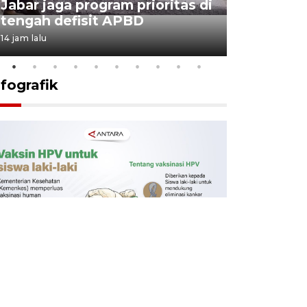
Jabar jaga program prioritas di
Sekolah 
tengah defisit APBD
dimulai
14 jam lalu
14 jam lalu
nfografik