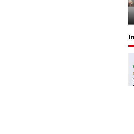
tetap kewenangan aparat
penegak hukum
29 Juli 2026 00:31
I