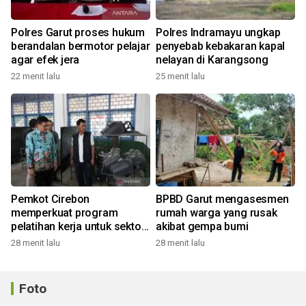
Polres Garut proses hukum
Polres Indramayu ungkap
berandalan bermotor pelajar
penyebab kebakaran kapal
agar efek jera
nelayan di Karangsong
22 menit lalu
25 menit lalu
Pemkot Cirebon
BPBD Garut mengasesmen
memperkuat program
rumah warga yang rusak
pelatihan kerja untuk sektor
akibat gempa bumi
industri
28 menit lalu
28 menit lalu
Foto