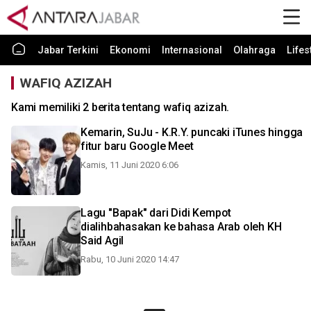
Jabar Terkini
Ekonomi
Internasional
Olahraga
Lifes
WAFIQ AZIZAH
Kami memiliki 2 berita tentang wafiq azizah.
Kemarin, SuJu - K.R.Y. puncaki iTunes hingga
fitur baru Google Meet
Kamis, 11 Juni 2020 6:06
Lagu "Bapak" dari Didi Kempot
dialihbahasakan ke bahasa Arab oleh KH
Said Agil
Rabu, 10 Juni 2020 14:47