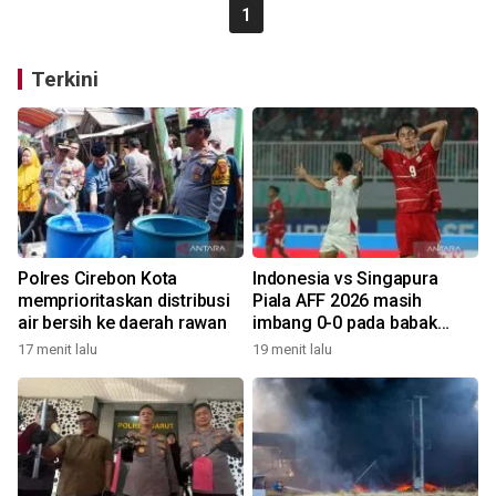
1
Terkini
Polres Cirebon Kota
Indonesia vs Singapura
memprioritaskan distribusi
Piala AFF 2026 masih
air bersih ke daerah rawan
imbang 0-0 pada babak
pertama
17 menit lalu
19 menit lalu