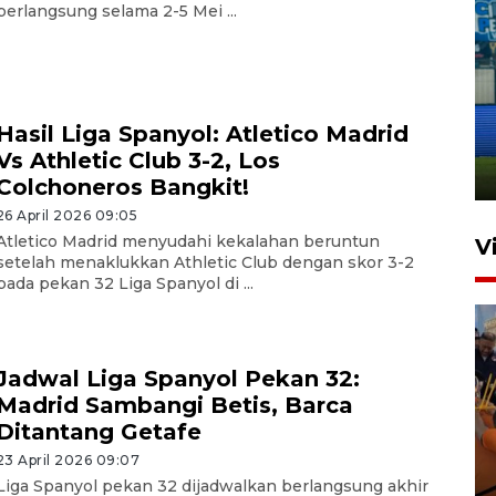
berlangsung selama 2-5 Mei ...
Penutupan latihan bela negara
dan manajerial SPPI di
Hasil Liga Spanyol: Atletico Madrid
Balikpapan
Vs Athletic Club 3-2, Los
31 Juli 2026 18:01
Colchoneros Bangkit!
26 April 2026 09:05
Atletico Madrid menyudahi kekalahan beruntun
V
setelah menaklukkan Athletic Club dengan skor 3-2
pada pekan 32 Liga Spanyol di ...
Jadwal Liga Spanyol Pekan 32:
Madrid Sambangi Betis, Barca
Ditantang Getafe
Taklukkan DPMM FC, Persib
23 April 2026 09:07
amankan tiket semifinal Piala
Liga Spanyol pekan 32 dijadwalkan berlangsung akhir