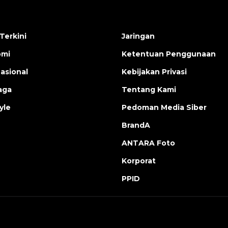
Terkini
Jaringan
omi
Ketentuan Penggunaan
nasional
Kebijakan Privasi
aga
Tentang Kami
yle
Pedoman Media Siber
BrandA
ANTARA Foto
Korporat
PPID