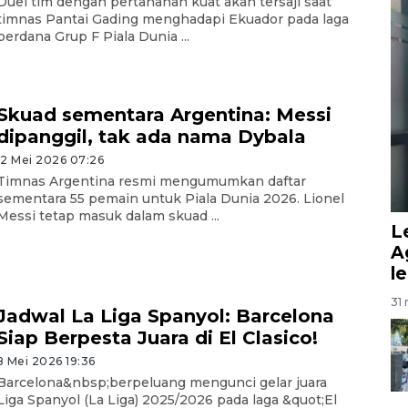
Duel tim dengan pertahanan kuat akan tersaji saat
timnas Pantai Gading menghadapi Ekuador pada laga
perdana Grup F Piala Dunia ...
Skuad sementara Argentina: Messi
dipanggil, tak ada nama Dybala
12 Mei 2026 07:26
Timnas Argentina resmi mengumumkan daftar
sementara 55 pemain untuk Piala Dunia 2026. Lionel
Messi tetap masuk dalam skuad ...
L
A
l
31 
Jadwal La Liga Spanyol: Barcelona
Siap Berpesta Juara di El Clasico!
8 Mei 2026 19:36
Barcelona&nbsp;berpeluang mengunci gelar juara
Liga Spanyol (La Liga) 2025/2026 pada laga &quot;El