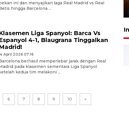
Presiden
pekan ini dan menyajikan laga Real Madrid vs Real
Betis hingga Barcelona ...
29 Juli 2026 01:36
I
Klasemen Liga Spanyol: Barca Vs
Espanyol 4-1, Blaugrana Tinggalkan
Madrid!
14 April 2026 07:16
Barcelona berhasil memperlebar jarak dengan Real
Madrid pada klasemen sementara Liga Spanyol
setelah kedua tim melakoni ...
6
7
8
9
10
»