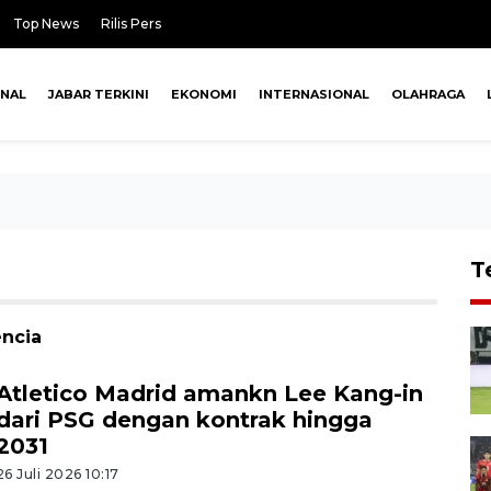
Top News
Rilis Pers
ONAL
JABAR TERKINI
EKONOMI
INTERNASIONAL
OLAHRAGA
T
encia
Atletico Madrid amankn Lee Kang-in
dari PSG dengan kontrak hingga
2031
26 Juli 2026 10:17