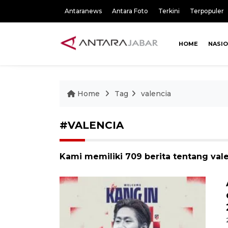
Antaranews
Antara Foto
Terkini
Terpopuler
HOME
NASI
Home
Tag
valencia
#VALENCIA
Kami memiliki 709 berita tentang val