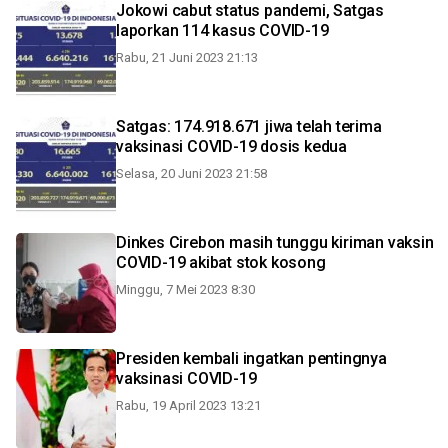
Jokowi cabut status pandemi, Satgas
laporkan 114 kasus COVID-19
Rabu, 21 Juni 2023 21:13
Satgas: 174.918.671 jiwa telah terima
vaksinasi COVID-19 dosis kedua
Selasa, 20 Juni 2023 21:58
Dinkes Cirebon masih tunggu kiriman vaksin
COVID-19 akibat stok kosong
Minggu, 7 Mei 2023 8:30
Presiden kembali ingatkan pentingnya
vaksinasi COVID-19
Rabu, 19 April 2023 13:21