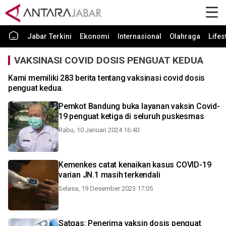
Jabar Terkini
Ekonomi
Internasional
Olahraga
Lifes
VAKSINASI COVID DOSIS PENGUAT KEDUA
Kami memiliki 283 berita tentang vaksinasi covid dosis
penguat kedua.
Pemkot Bandung buka layanan vaksin Covid-
19 penguat ketiga di seluruh puskesmas
Rabu, 10 Januari 2024 16:40
Kemenkes catat kenaikan kasus COVID-19
varian JN.1 masih terkendali
Selasa, 19 Desember 2023 17:05
Satgas: Penerima vaksin dosis penguat