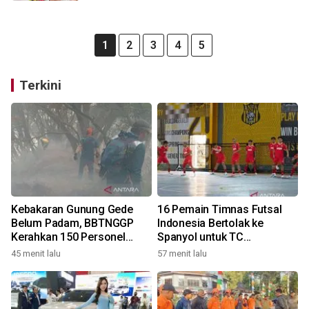
1
2
3
4
5
Terkini
Kebakaran Gunung Gede
16 Pemain Timnas Futsal
Belum Padam, BBTNGGP
Indonesia Bertolak ke
Kerahkan 150 Personel
Spanyol untuk TC
Tambahan
Komprehensif
45 menit lalu
57 menit lalu