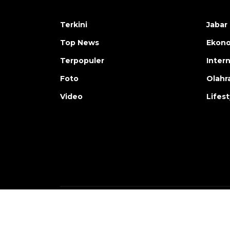
Terkini
Jabar 
Top News
Ekon
Terpopuler
Inter
Foto
Olahr
Video
Lifest
Copyright © ANTARA