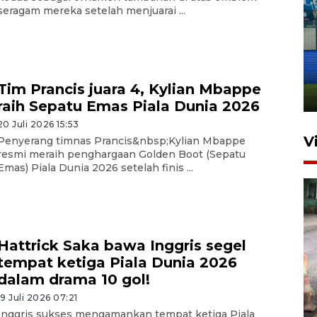
seragam mereka setelah menjuarai ...
Penutupan latihan bela negara
dan manajerial SPPI di
Balikpapan
Tim Prancis juara 4, Kylian Mbappe
31 Juli 2026 18:01
raih Sepatu Emas Piala Dunia 2026
20 Juli 2026 15:53
V
Penyerang timnas Prancis&nbsp;Kylian Mbappe
resmi meraih penghargaan Golden Boot (Sepatu
Emas) Piala Dunia 2026 setelah finis ...
Hattrick Saka bawa Inggris segel
tempat ketiga Piala Dunia 2026
Pigai: Penangkapan begal
dalam drama 10 gol!
tetap kewenangan aparat
19 Juli 2026 07:21
penegak hukum
Inggris sukses mengamankan tempat ketiga Piala