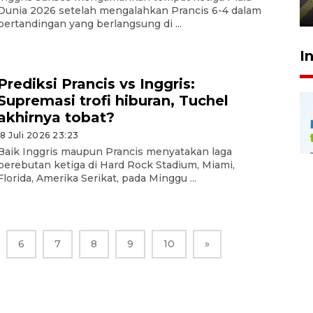
29 Juli 2026 00:31
Dunia 2026 setelah mengalahkan Prancis 6-4 dalam
pertandingan yang berlangsung di ...
I
Prediksi Prancis vs Inggris:
Supremasi trofi hiburan, Tuchel
akhirnya tobat?
18 Juli 2026 23:23
Baik Inggris maupun Prancis menyatakan laga
perebutan ketiga di Hard Rock Stadium, Miami,
Florida, Amerika Serikat, pada Minggu ...
6
7
8
9
10
»