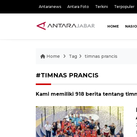
Antaranews
Antara Foto
Terkini
Terpopuler
HOME
NASI
Home
Tag
timnas prancis
#TIMNAS PRANCIS
Kami memiliki 918 berita tentang timn