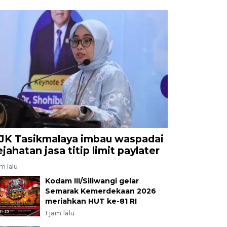
JK Tasikmalaya imbau waspadai
ejahatan jasa titip limit paylater
am lalu
Kodam III/Siliwangi gelar
Semarak Kemerdekaan 2026
meriahkan HUT ke-81 RI
1 jam lalu