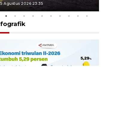
5 Agustus 2026 23:35
5 Agustus 202
nfografik