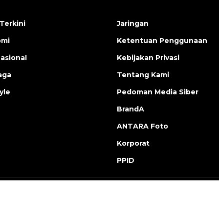
Terkini
Jaringan
omi
Ketentuan Penggunaan
nasional
Kebijakan Privasi
aga
Tentang Kami
yle
Pedoman Media Siber
BrandA
ANTARA Foto
Korporat
PPID