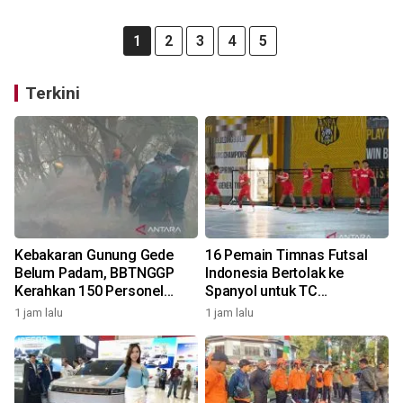
1
2
3
4
5
Terkini
Kebakaran Gunung Gede
16 Pemain Timnas Futsal
Belum Padam, BBTNGGP
Indonesia Bertolak ke
Kerahkan 150 Personel
Spanyol untuk TC
Tambahan
Komprehensif
1 jam lalu
1 jam lalu