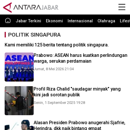
Jabar Terkini
Ekonomi
Internasional
Olahraga
Lifes
POLITIK SINGAPURA
Kami memiliki 125 berita tentang politik singapura.
Prabowo: ASEAN harus kuatkan perlindungan
warga, serukan perdamaian
Jumat, 8 Mei 2026 21:04
Profil Riza Chalid "saudagar minyak" yang
kini jadi sorotan publik
Senin, 1 September 2025 19:28
Alasan Presiden Prabowo anugerahi Sjafrie,
Herindra, dkk naik bintang empat