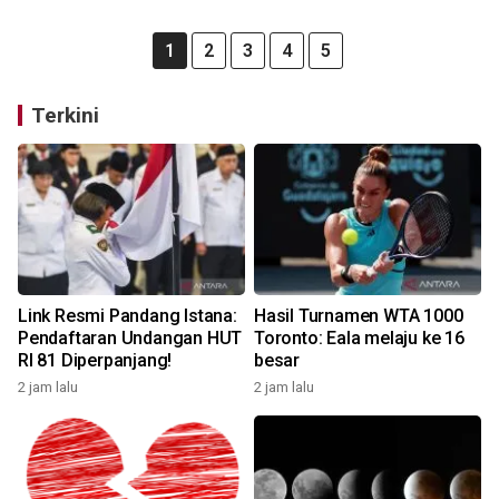
1
2
3
4
5
Terkini
Link Resmi Pandang Istana:
Hasil Turnamen WTA 1000
Pendaftaran Undangan HUT
Toronto: Eala melaju ke 16
RI 81 Diperpanjang!
besar
2 jam lalu
2 jam lalu