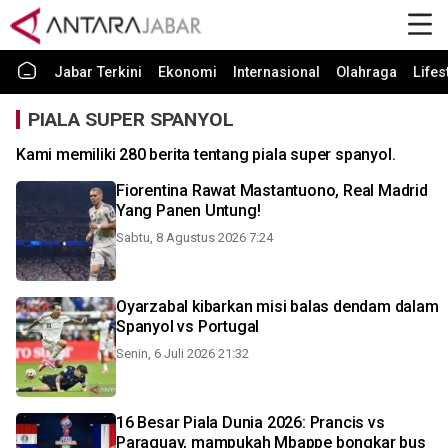
Jabar Terkini
Ekonomi
Internasional
Olahraga
Lifes
PIALA SUPER SPANYOL
Kami memiliki 280 berita tentang piala super spanyol.
Fiorentina Rawat Mastantuono, Real Madrid
Yang Panen Untung!
Sabtu, 8 Agustus 2026 7:24
Oyarzabal kibarkan misi balas dendam dalam
Spanyol vs Portugal
Senin, 6 Juli 2026 21:32
16 Besar Piala Dunia 2026: Prancis vs
Paraguay, mampukah Mbappe bongkar bus