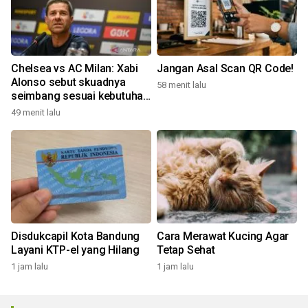
Chelsea vs AC Milan: Xabi
Jangan Asal Scan QR Code!
Alonso sebut skuadnya
58 menit lalu
seimbang sesuai kebutuhan
Liga Inggris
49 menit lalu
Disdukcapil Kota Bandung
Cara Merawat Kucing Agar
Layani KTP-el yang Hilang
Tetap Sehat
1 jam lalu
1 jam lalu