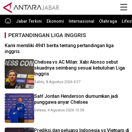
Jabar Terkini
Ekonomi
Internasional
Olahraga
Lifes
PERTANDINGAN LIGA INGGRIS
Kami memiliki 4941 berita tentang pertandingan liga
inggris.
Chelsea vs AC Milan: Xabi Alonso sebut
skuadnya seimbang sesuai kebutuhan Liga
Inggris
Sabtu, 8 Agustus 2026 9:37
Sah! Jordan Henderson diumumkan jadi
punggawa anyar Chelsea
Selasa, 4 Agustus 2026 13:59
Prediksi dan peluang Indonesia vs Vietnam di