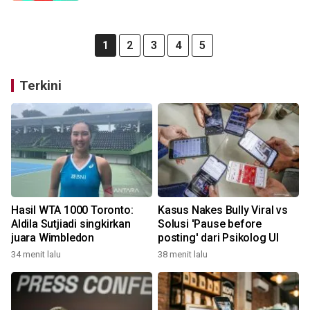
1
2
3
4
5
Terkini
Hasil WTA 1000 Toronto:
Kasus Nakes Bully Viral vs
Aldila Sutjiadi singkirkan
Solusi 'Pause before
juara Wimbledon
posting' dari Psikolog UI
34 menit lalu
38 menit lalu