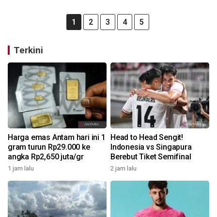
1
2
3
4
5
Terkini
Harga emas Antam hari ini 1
Head to Head Sengit!
gram turun Rp29.000 ke
Indonesia vs Singapura
angka Rp2,650 juta/gr
Berebut Tiket Semifinal
1 jam lalu
2 jam lalu