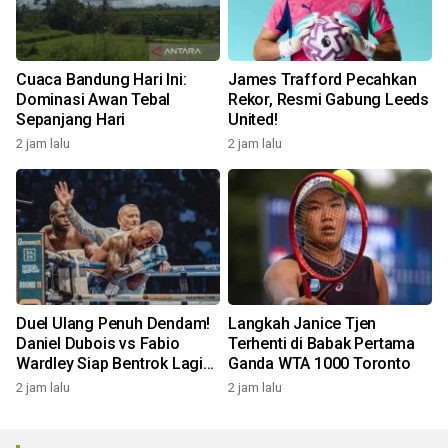
Cuaca Bandung Hari Ini:
James Trafford Pecahkan
Dominasi Awan Tebal
Rekor, Resmi Gabung Leeds
Sepanjang Hari
United!
2 jam lalu
2 jam lalu
Duel Ulang Penuh Dendam!
Langkah Janice Tjen
Daniel Dubois vs Fabio
Terhenti di Babak Pertama
Wardley Siap Bentrok Lagi
Ganda WTA 1000 Toronto
Oktober Ini
2 jam lalu
2 jam lalu