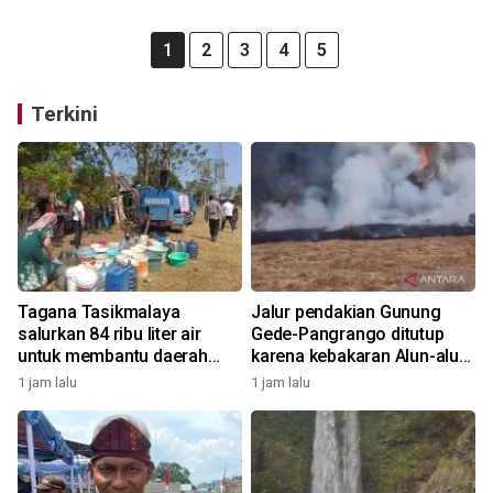
1
2
3
4
5
Terkini
Tagana Tasikmalaya
Jalur pendakian Gunung
salurkan 84 ribu liter air
Gede-Pangrango ditutup
untuk membantu daerah
karena kebakaran Alun-alun
yang alami kekeringan
Suryakancana
1 jam lalu
1 jam lalu