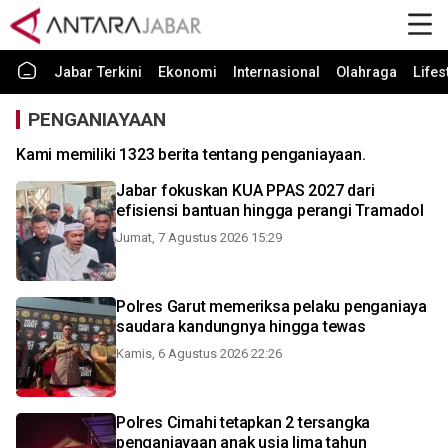
Jabar Terkini
Ekonomi
Internasional
Olahraga
Lifes
PENGANIAYAAN
Kami memiliki 1323 berita tentang penganiayaan.
Jabar fokuskan KUA PPAS 2027 dari
efisiensi bantuan hingga perangi Tramadol
Jumat, 7 Agustus 2026 15:29
Polres Garut memeriksa pelaku penganiaya
saudara kandungnya hingga tewas
Kamis, 6 Agustus 2026 22:26
Polres Cimahi tetapkan 2 tersangka
penganiayaan anak usia lima tahun