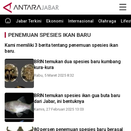
Jabar Terkini
Ekonomi
Internasional
Olahraga
Lifes
PENEMUAN SPESIES IKAN BARU
Kami memiliki 3 berita tentang penemuan spesies ikan
baru.
BRIN temukan dua spesies baru kumbang
kura-kura
Rabu, 5 Maret 2025 8:32
BRIN temukan spesies ikan gua buta baru
dari Jabar, ini bentuknya
Kamis, 27 Februari 2025 13:03
80 persen penemuan spesies baru berasal