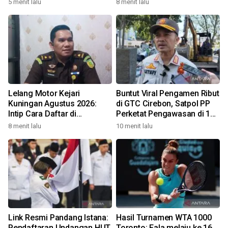
5 menit lalu
8 menit lalu
Lelang Motor Kejari
Buntut Viral Pengamen Ribut
Kuningan Agustus 2026:
di GTC Cirebon, Satpol PP
Intip Cara Daftar di
Perketat Pengawasan di 12
lelang.go.id
Titik Rawan
8 menit lalu
10 menit lalu
Link Resmi Pandang Istana:
Hasil Turnamen WTA 1000
Pendaftaran Undangan HUT
Toronto: Eala melaju ke 16