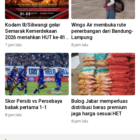
Kodam III/Siliwangi gelar
Wings Air membuka rute
Semarak Kemerdekaan
penerbangan dari Bandung-
2026 meriahkan HUT ke-81
Lampung
RI
7 jam lalu
8 jam lalu
Skor Persib vs Persebaya
Bulog Jabar memperluas
babak pertama 1-1
distribusi beras premium
jaga harga sesuai HET
8 jam lalu
8 jam lalu