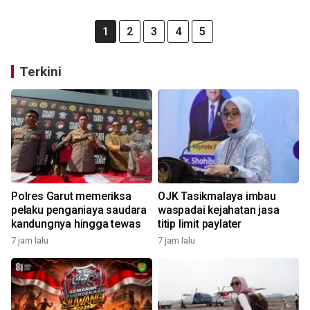
1
2
3
4
5
Terkini
Polres Garut memeriksa
OJK Tasikmalaya imbau
pelaku penganiaya saudara
waspadai kejahatan jasa
kandungnya hingga tewas
titip limit paylater
7 jam lalu
7 jam lalu