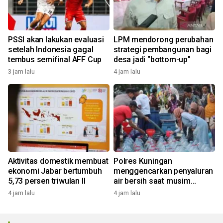
PSSI akan lakukan evaluasi
LPM mendorong perubahan
setelah Indonesia gagal
strategi pembangunan bagi
tembus semifinal AFF Cup
desa jadi "bottom-up"
3 jam lalu
4 jam lalu
Aktivitas domestik membuat
Polres Kuningan
ekonomi Jabar bertumbuh
menggencarkan penyaluran
5,73 persen triwulan II
air bersih saat musim
kemarau
4 jam lalu
4 jam lalu