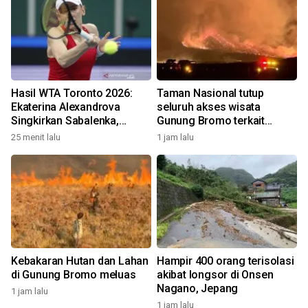
Hasil WTA Toronto 2026:
Taman Nasional tutup
Ekaterina Alexandrova
seluruh akses wisata
Singkirkan Sabalenka,
Gunung Bromo terkait
Swiatek Segel Tiket
kebakaran hutan dan lahan
25 menit lalu
1 jam lalu
Perempat Final
Kebakaran Hutan dan Lahan
Hampir 400 orang terisolasi
di Gunung Bromo meluas
akibat longsor di Onsen
Nagano, Jepang
1 jam lalu
1 jam lalu