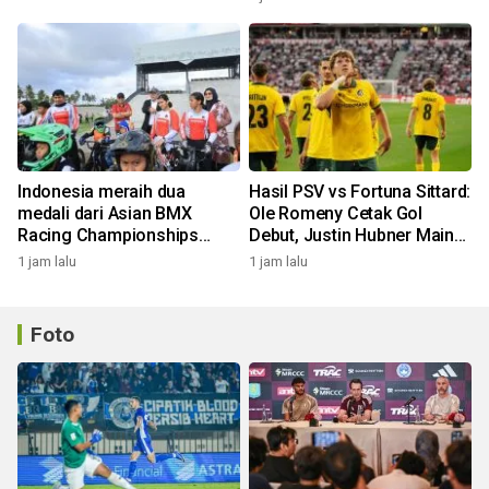
Indonesia meraih dua
Hasil PSV vs Fortuna Sittard:
medali dari Asian BMX
Ole Romeny Cetak Gol
Racing Championships
Debut, Justin Hubner Main
2026
Penuh!
1 jam lalu
1 jam lalu
Foto