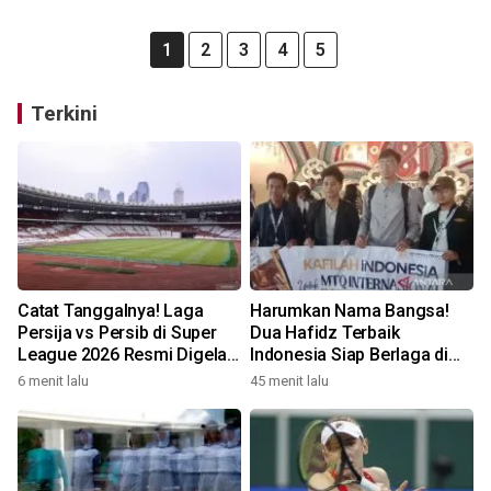
1
2
3
4
5
Terkini
Catat Tanggalnya! Laga
Harumkan Nama Bangsa!
Persija vs Persib di Super
Dua Hafidz Terbaik
League 2026 Resmi Digelar
Indonesia Siap Berlaga di
di GBK
MTQ Internasional Maroko
6 menit lalu
45 menit lalu