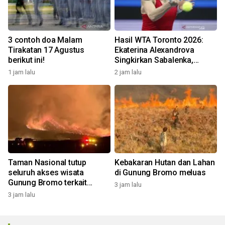
3 contoh doa Malam
Hasil WTA Toronto 2026:
Tirakatan 17 Agustus
Ekaterina Alexandrova
berikut ini!
Singkirkan Sabalenka,
Swiatek Segel Tiket
1 jam lalu
2 jam lalu
Perempat Final
Taman Nasional tutup
Kebakaran Hutan dan Lahan
seluruh akses wisata
di Gunung Bromo meluas
Gunung Bromo terkait
3 jam lalu
kebakaran hutan dan lahan
3 jam lalu