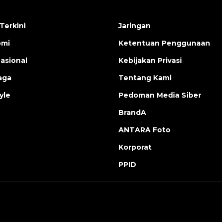
Terkini
Jaringan
omi
Ketentuan Penggunaan
nasional
Kebijakan Privasi
aga
Tentang Kami
yle
Pedoman Media Siber
BrandA
ANTARA Foto
Korporat
PPID