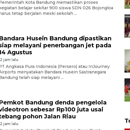
Pemerintah Kota Bandung memastikan proses
kegiatan belajar sekitar 900 siswa SDN 026 Bojongloa
harus tetap berjalan meski sekolah ...
Bandara Husein Bandung dipastikan
siap melayani penerbangan jet pada
14 Agustus
12 jam lalu
PT Angkasa Pura Indonesia (Persero) atau InJourney
Airports menyatakan Bandara Husein Sastranegara
Bandung telah siap melayani ...
Pemkot Bandung denda pengelola
videotron sebesar Rp100 juta usai
tebang pohon Jalan Riau
T
12 jam lalu