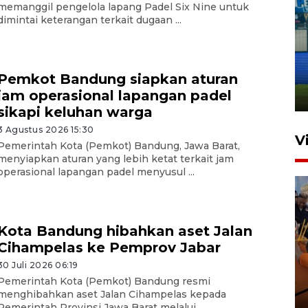
memanggil pengelola lapang Padel Six Nine untuk
dimintai keterangan terkait dugaan ...
Penutupan latihan bela negara
dan manajerial SPPI di
Balikpapan
Pemkot Bandung siapkan aturan
jam operasional lapangan padel
31 Juli 2026 18:01
sikapi keluhan warga
3 Agustus 2026 15:30
V
Pemerintah Kota (Pemkot) Bandung, Jawa Barat,
menyiapkan aturan yang lebih ketat terkait jam
operasional lapangan padel menyusul ...
Kota Bandung hibahkan aset Jalan
Cihampelas ke Pemprov Jabar
30 Juli 2026 06:19
Taklukkan DPMM FC, Persib
Pemerintah Kota (Pemkot) Bandung resmi
amankan tiket semifinal Piala
menghibahkan aset Jalan Cihampelas kepada
Presiden
Pemerintah Provinsi Jawa Barat melalui ...