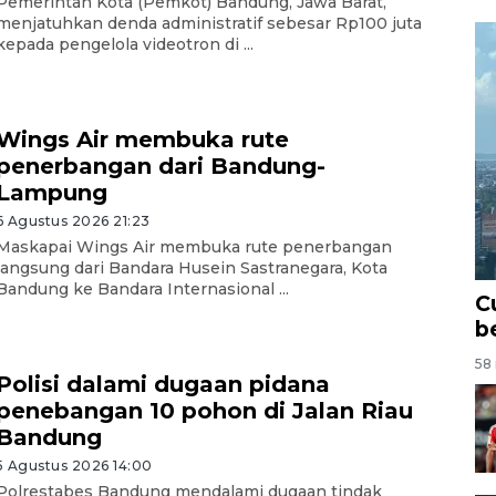
Pemerintah Kota (Pemkot) Bandung, Jawa Barat,
menjatuhkan denda administratif sebesar Rp100 juta
kepada pengelola videotron di ...
Wings Air membuka rute
penerbangan dari Bandung-
Lampung
6 Agustus 2026 21:23
Maskapai Wings Air membuka rute penerbangan
langsung dari Bandara Husein Sastranegara, Kota
Bandung ke Bandara Internasional ...
C
b
58 
Polisi dalami dugaan pidana
penebangan 10 pohon di Jalan Riau
Bandung
5 Agustus 2026 14:00
Polrestabes Bandung mendalami dugaan tindak