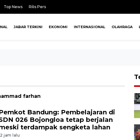
Top News
Rilis Pers
ONAL
JABAR TERKINI
EKONOMI
INTERNASIONAL
OLAHRAGA
T
uhammad farhan
Pemkot Bandung: Pembelajaran di
SDN 026 Bojongloa tetap berjalan
meski terdampak sengketa lahan
12 jam lalu