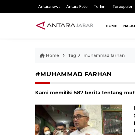
Antaranews
Antara Foto
Terkini
Terpopuler
HOME
NASI
Home
Tag
muhammad farhan
#MUHAMMAD FARHAN
Kami memiliki 587 berita tentang m