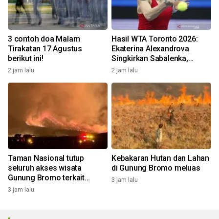
3 contoh doa Malam
Hasil WTA Toronto 2026:
Tirakatan 17 Agustus
Ekaterina Alexandrova
berikut ini!
Singkirkan Sabalenka,
Swiatek Segel Tiket
2 jam lalu
2 jam lalu
Perempat Final
Taman Nasional tutup
Kebakaran Hutan dan Lahan
seluruh akses wisata
di Gunung Bromo meluas
Gunung Bromo terkait
3 jam lalu
kebakaran hutan dan lahan
3 jam lalu