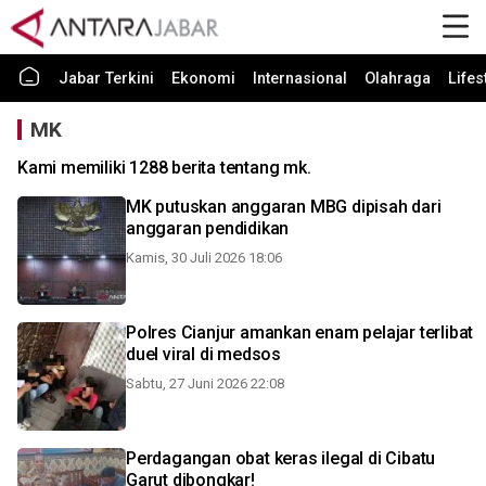
Jabar Terkini
Ekonomi
Internasional
Olahraga
Lifes
MK
Kami memiliki 1288 berita tentang mk.
MK putuskan anggaran MBG dipisah dari
anggaran pendidikan
Kamis, 30 Juli 2026 18:06
Polres Cianjur amankan enam pelajar terlibat
duel viral di medsos
Sabtu, 27 Juni 2026 22:08
Perdagangan obat keras ilegal di Cibatu
Garut dibongkar!