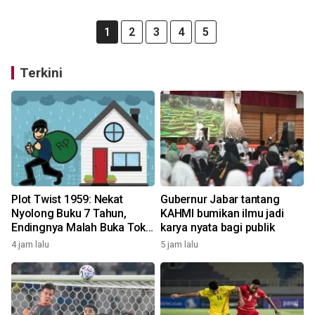
1
2
3
4
5
Terkini
Plot Twist 1959: Nekat
Gubernur Jabar tantang
Nyolong Buku 7 Tahun,
KAHMI bumikan ilmu jadi
Endingnya Malah Buka Toko
karya nyata bagi publik
Saingan!
4 jam lalu
5 jam lalu