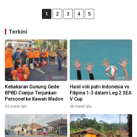
1
2
3
4
5
Terkini
Kebakaran Gunung Gede:
Hasil voli putri Indonesia vs
BPBD Cianjur Terjunkan
Filipina 1-3 dalam Leg 2 SEA
Personel ke Kawah Wadon
V Cup
25 menit lalu
56 menit lalu