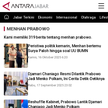
Jabar Terkini
Ekonomi
Internasional
Olahraga
Lifes
MENHAN PRABOWO
Kami memiliki 319 berita tentang menhan prabowo.
Peristiwa politik kemarin, Menhan bertemu
Surya Paloh hingga soal UU BUMN
Kamis, 16 Oktober 2025 6:20
Djamari Chaniago Resmi Dilantik Prabowo
Jadi Menko Polkam, Ini Cerita Detik-Detiknya
Rabu, 17 September 2025 23:02
Reshuffle Kabinet, Prabowo Lantik Djamari
Chaniago Jadi Menko Polkam