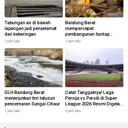
Tabungan air di bawah
Bandung Barat
lapangan jadi penyelamat
mempercepat
dari kekeringan
pembangunan huntap
korban longsor Cipongkor
1 jam lalu
1 jam lalu
DLH Bandung Barat
Catat Tanggalnya! Laga
menerjunkan tim telusuri
Persija vs Persib di Super
pencemaran Sungai Cihaur
League 2026 Resmi Digelar
di GBK
1 jam lalu
3 jam lalu