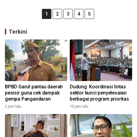
1
2
3
4
5
Terkini
BPBD Garut pantau daerah
Dudung: Koordinasi lintas
pesisir guna cek dampak
sektor kunci penyelesaian
gempa Pangandaran
berbagai program prioritas
2 jam lalu
10 jam lalu