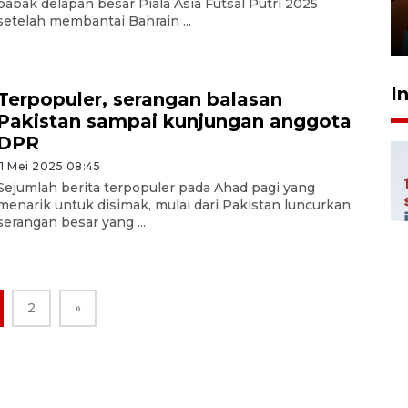
babak delapan besar Piala Asia Futsal Putri 2025
Presiden
setelah membantai Bahrain ...
29 Juli 2026 01:36
I
Terpopuler, serangan balasan
Pakistan sampai kunjungan anggota
DPR
11 Mei 2025 08:45
Sejumlah berita terpopuler pada Ahad pagi yang
menarik untuk disimak, mulai dari Pakistan luncurkan
serangan besar yang ...
2
»