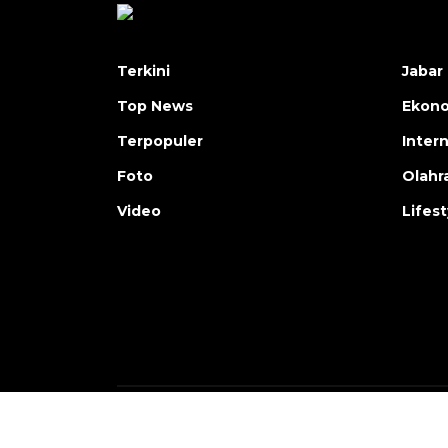
Terkini
Jabar 
Top News
Ekon
Terpopuler
Inter
Foto
Olahr
Video
Lifest
Copyright © ANTARA