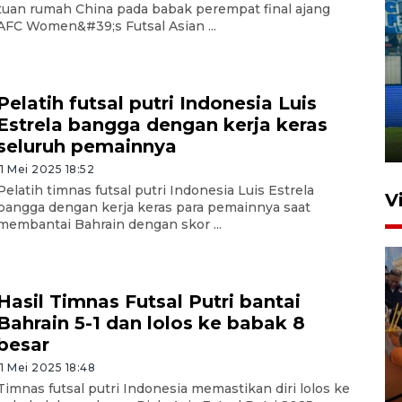
tuan rumah China pada babak perempat final ajang
AFC Women&#39;s Futsal Asian ...
Penutupan latihan bela negara
dan manajerial SPPI di
Pelatih futsal putri Indonesia Luis
Balikpapan
Estrela bangga dengan kerja keras
31 Juli 2026 18:01
seluruh pemainnya
11 Mei 2025 18:52
Pelatih timnas futsal putri Indonesia Luis Estrela
V
bangga dengan kerja keras para pemainnya saat
membantai Bahrain dengan skor ...
Hasil Timnas Futsal Putri bantai
Bahrain 5-1 dan lolos ke babak 8
besar
Taklukkan DPMM FC, Persib
11 Mei 2025 18:48
amankan tiket semifinal Piala
Timnas futsal putri Indonesia memastikan diri lolos ke