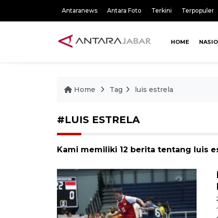
Antaranews
Antara Foto
Terkini
Terpopuler
HOME
NASI
Home
Tag
luis estrela
#LUIS ESTRELA
Kami memiliki 12 berita tentang luis e