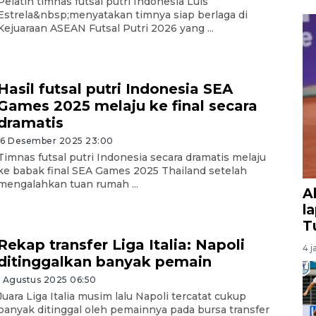
Pelatih timnas futsal putri Indonesia Luis
Estrela&nbsp;menyatakan timnya siap berlaga di
Kejuaraan ASEAN Futsal Putri 2026 yang ...
Hasil futsal putri Indonesia SEA
Games 2025 melaju ke final secara
dramatis
16 Desember 2025 23:00
Timnas futsal putri Indonesia secara dramatis melaju
ke babak final SEA Games 2025 Thailand setelah
mengalahkan tuan rumah ...
A
l
T
Rekap transfer Liga Italia: Napoli
4 j
ditinggalkan banyak pemain
1 Agustus 2025 06:50
Juara Liga Italia musim lalu Napoli tercatat cukup
banyak ditinggal oleh pemainnya pada bursa transfer