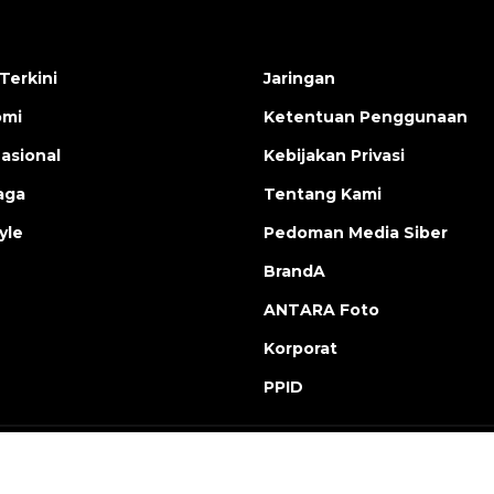
Terkini
Jaringan
omi
Ketentuan Penggunaan
nasional
Kebijakan Privasi
aga
Tentang Kami
yle
Pedoman Media Siber
BrandA
ANTARA Foto
Korporat
PPID