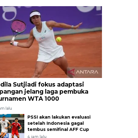
ldila Sutjiadi fokus adaptasi
apangan jelang laga pembuka
urnamen WTA 1000
am lalu
PSSI akan lakukan evaluasi
setelah Indonesia gagal
tembus semifinal AFF Cup
4 jam lalu