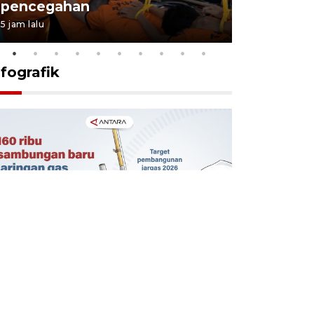
pencegahan
tengah d
5 jam lalu
5 Agustus 202
nfografik