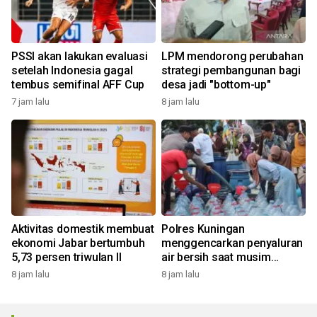
PSSI akan lakukan evaluasi
LPM mendorong perubahan
setelah Indonesia gagal
strategi pembangunan bagi
tembus semifinal AFF Cup
desa jadi "bottom-up"
7 jam lalu
8 jam lalu
Aktivitas domestik membuat
Polres Kuningan
ekonomi Jabar bertumbuh
menggencarkan penyaluran
5,73 persen triwulan II
air bersih saat musim
kemarau
8 jam lalu
8 jam lalu