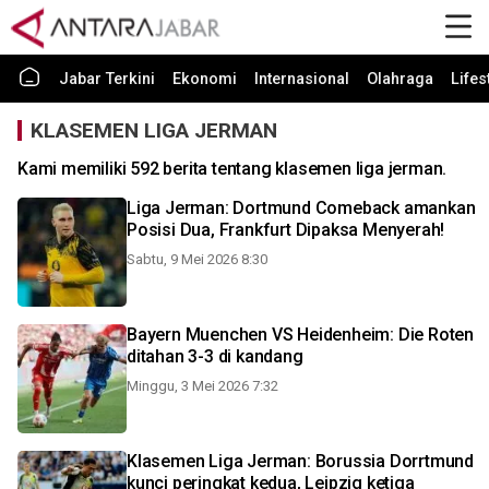
Jabar Terkini
Ekonomi
Internasional
Olahraga
Lifes
KLASEMEN LIGA JERMAN
Kami memiliki 592 berita tentang klasemen liga jerman.
Liga Jerman: Dortmund Comeback amankan
Posisi Dua, Frankfurt Dipaksa Menyerah!
Sabtu, 9 Mei 2026 8:30
Bayern Muenchen VS Heidenheim: Die Roten
ditahan 3-3 di kandang
Minggu, 3 Mei 2026 7:32
Klasemen Liga Jerman: Borussia Dorrtmund
kunci peringkat kedua, Leipzig ketiga