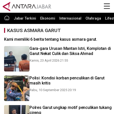
Jabar Terkini
Ekonomi
Internasional
Olahraga
Lifes
KASUS ASMARA GARUT
Kami memiliki 6 berita tentang kasus asmara garut.
Gara-gara Urusan Mantan Istri, Komplotan di
Garut Nekat Culik dan Siksa Ahmad
Kamis, 23 April 2026 21:55
Polisi: Kondisi korban penculikan di Garut
masih kritis
Rabu, 10 September 2025 20:19
Polres Garut ungkap motif penculikan tukang
cireng