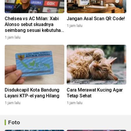
Chelsea vs AC Milan: Xabi
Jangan Asal Scan QR Code!
Alonso sebut skuadnya
1 jam lalu
seimbang sesuai kebutuhan
Liga Inggris
1 jam lalu
Disdukcapil Kota Bandung
Cara Merawat Kucing Agar
Layani KTP-el yang Hilang
Tetap Sehat
1 jam lalu
1 jam lalu
Foto