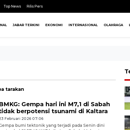
Top News
Rilis Pers
ONAL
JABAR TERKINI
EKONOMI
INTERNASIONAL
OLAHRAGA
T
pa tarakan
BMKG: Gempa hari ini M7,1 di Sabah
tidak berpotensi tsunami di Kaltara
23 Februari 2026 07:06
Gempa bumi tektonik yang terjadi pada Senin dini