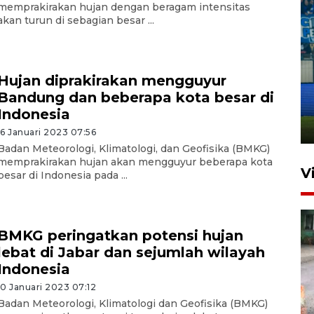
memprakirakan hujan dengan beragam intensitas
akan turun di sebagian besar ...
Penutupan latihan bela negara
Hujan diprakirakan mengguyur
dan manajerial SPPI di
Bandung dan beberapa kota besar di
Balikpapan
Indonesia
31 Juli 2026 18:01
16 Januari 2023 07:56
Badan Meteorologi, Klimatologi, dan Geofisika (BMKG)
memprakirakan hujan akan mengguyur beberapa kota
V
besar di Indonesia pada ...
BMKG peringatkan potensi hujan
lebat di Jabar dan sejumlah wilayah
Indonesia
10 Januari 2023 07:12
Pigai: Penangkapan begal
Badan Meteorologi, Klimatologi dan Geofisika (BMKG)