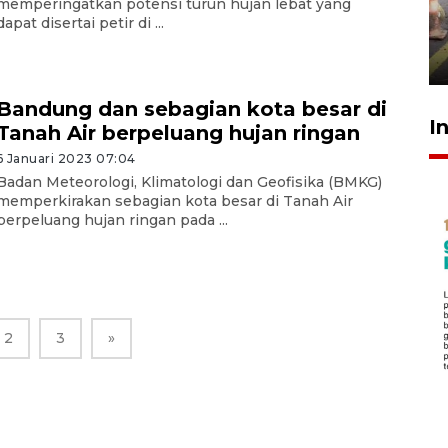
memperingatkan potensi turun hujan lebat yang
tetap kewenangan aparat
dapat disertai petir di ...
penegak hukum
29 Juli 2026 00:31
Bandung dan sebagian kota besar di
I
Tanah Air berpeluang hujan ringan
6 Januari 2023 07:04
Badan Meteorologi, Klimatologi dan Geofisika (BMKG)
memperkirakan sebagian kota besar di Tanah Air
berpeluang hujan ringan pada ...
2
3
»