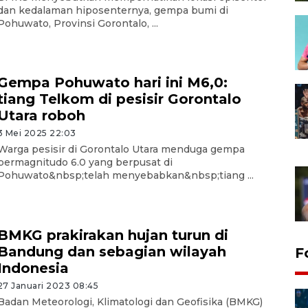
dan kedalaman hiposenternya, gempa bumi di
Pohuwato, Provinsi Gorontalo, ...
Gempa Pohuwato hari ini M6,0:
tiang Telkom di pesisir Gorontalo
Utara roboh
3 Mei 2025 22:03
Warga pesisir di Gorontalo Utara menduga gempa
bermagnitudo 6.0 yang berpusat di
Pohuwato&nbsp;telah menyebabkan&nbsp;tiang ...
BMKG prakirakan hujan turun di
Bandung dan sebagian wilayah
F
Indonesia
27 Januari 2023 08:45
Badan Meteorologi, Klimatologi dan Geofisika (BMKG)