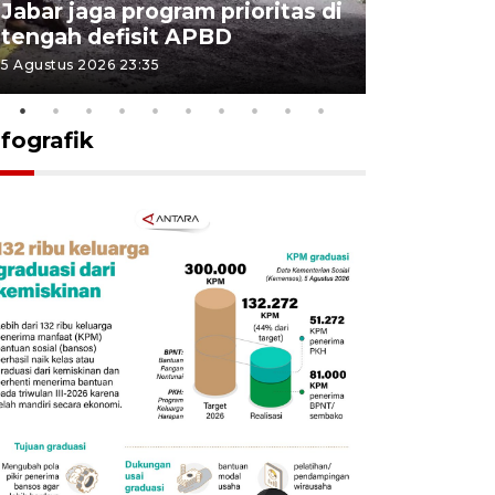
Jabar jaga program prioritas di
Sekolah 
tengah defisit APBD
dimulai
5 Agustus 2026 23:35
5 Agustus 202
nfografik