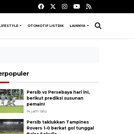
LIFESTYLE
OTOMOTIF LISTRIK
LAINNYA
erpopuler
Persib vs Persebaya hari ini,
berikut prediksi susunan
pemain!
14 jam lalu
Persib taklukkan Tampines
Rovers 1-0 berkat gol tunggal