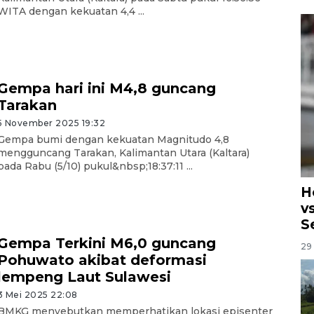
WITA dengan kekuatan 4,4 ...
Gempa hari ini M4,8 guncang
Tarakan
5 November 2025 19:32
Gempa bumi dengan kekuatan Magnitudo 4,8
mengguncang Tarakan, Kalimantan Utara (Kaltara)
pada Rabu (5/10) pukul&nbsp;18:37:11 ...
H
v
S
Gempa Terkini M6,0 guncang
29 
Pohuwato akibat deformasi
lempeng Laut Sulawesi
3 Mei 2025 22:08
BMKG menyebutkan memperhatikan lokasi episenter