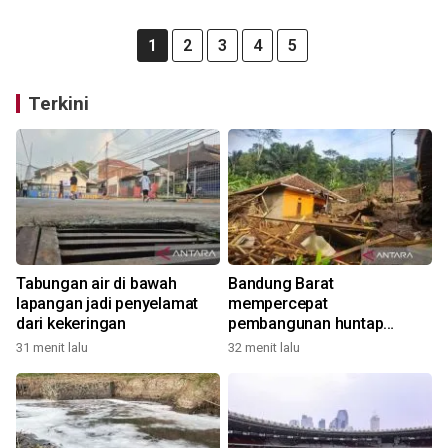
1
2
3
4
5
Terkini
Tabungan air di bawah
Bandung Barat
lapangan jadi penyelamat
mempercepat
dari kekeringan
pembangunan huntap
korban longsor Cipongkor
31 menit lalu
32 menit lalu