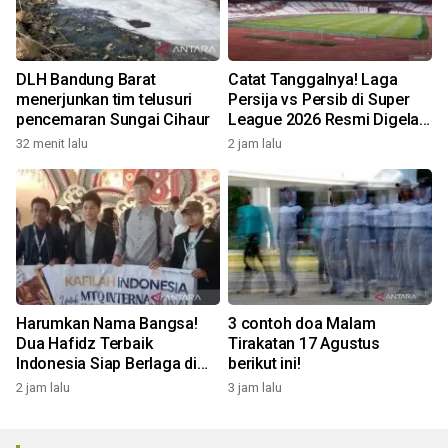
DLH Bandung Barat
Catat Tanggalnya! Laga
menerjunkan tim telusuri
Persija vs Persib di Super
pencemaran Sungai Cihaur
League 2026 Resmi Digelar
di GBK
32 menit lalu
2 jam lalu
Harumkan Nama Bangsa!
3 contoh doa Malam
Dua Hafidz Terbaik
Tirakatan 17 Agustus
Indonesia Siap Berlaga di
berikut ini!
MTQ Internasional Maroko
2 jam lalu
3 jam lalu