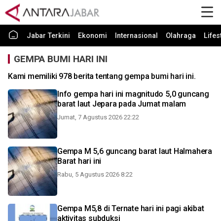
Jabar Terkini
Ekonomi
Internasional
Olahraga
Lifes
GEMPA BUMI HARI INI
Kami memiliki 978 berita tentang gempa bumi hari ini.
Info gempa hari ini magnitudo 5,0 guncang
barat laut Jepara pada Jumat malam
Jumat, 7 Agustus 2026 22:22
Gempa M 5,6 guncang barat laut Halmahera
Barat hari ini
Rabu, 5 Agustus 2026 8:22
Gempa M5,8 di Ternate hari ini pagi akibat
aktivitas subduksi