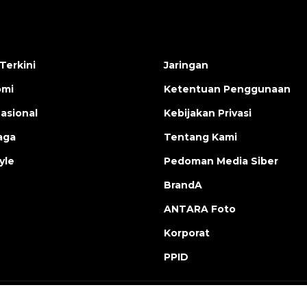
Terkini
Jaringan
omi
Ketentuan Penggunaan
nasional
Kebijakan Privasi
aga
Tentang Kami
yle
Pedoman Media Siber
BrandA
ANTARA Foto
Korporat
PPID