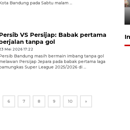
tetap kewenangan aparat
Kota Bandung pada Sabtu malam ...
penegak hukum
29 Juli 2026 00:31
Persib VS Persijap: Babak pertama
I
berjalan tanpa gol
23 Mei 2026 17:22
Persib Bandung masih bermain imbang tanpa gol
melawan Persijap Jepara pada babak pertama laga
pamungkas Super League 2025/2026 di ...
6
7
8
9
10
»