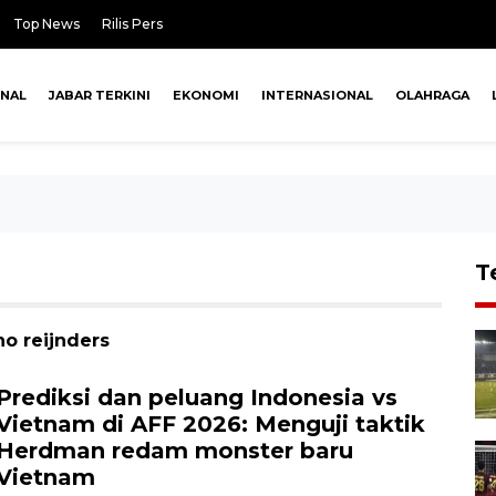
Top News
Rilis Pers
ONAL
JABAR TERKINI
EKONOMI
INTERNASIONAL
OLAHRAGA
T
no reijnders
Prediksi dan peluang Indonesia vs
Vietnam di AFF 2026: Menguji taktik
Herdman redam monster baru
Vietnam