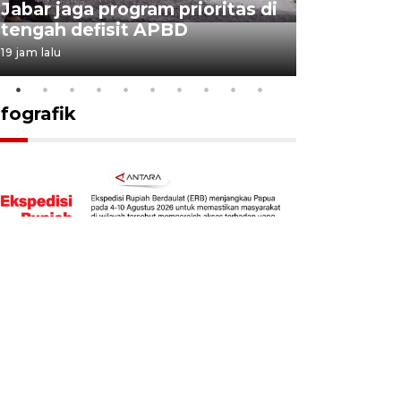
Jabar jaga program prioritas di
Sekolah 
tengah defisit APBD
dimulai
19 jam lalu
20 jam lalu
nfografik