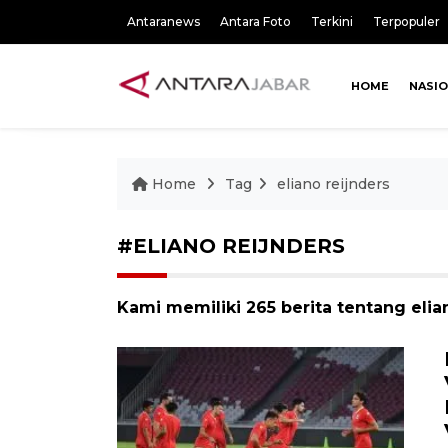
Antaranews
Antara Foto
Terkini
Terpopuler
HOME
NASI
Home
Tag
eliano reijnders
#ELIANO REIJNDERS
Kami memiliki 265 berita tentang elia