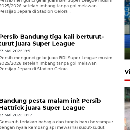
Persib mengunci gelar juara BRI Super League musim
2025/2026 setelah imbang tanpa gol melawan
Persijap Jepara di Stadion Gelora ...
Penutupan latihan bela negara
Persib Bandung tiga kali berturut-
dan manajerial SPPI di
turut juara Super League
Balikpapan
23 Mei 2026 19:51
31 Juli 2026 18:01
Persib mengunci gelar juara BRI Super League musim
2025/2026 setelah imbang tanpa gol melawan
Persijap Jepara di Stadion Gelora ...
V
Bandung pesta malam ini! Persib
Hattrick juara Super League
23 Mei 2026 19:17
Gemuruh teriakan bahagia dan tangis haru bercampur
Pigai: Penangkapan begal
dengan nyala kembang api mewarnai sudut-sudut