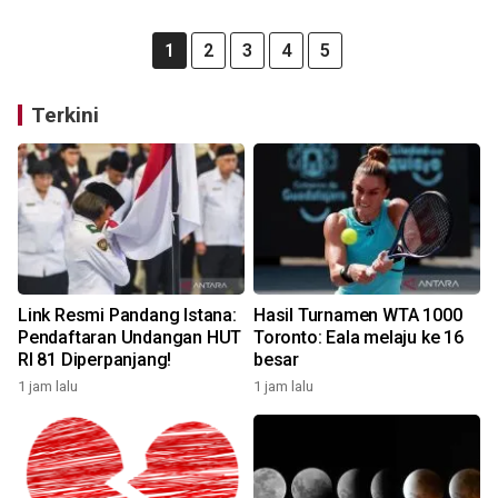
1
2
3
4
5
Terkini
Link Resmi Pandang Istana:
Hasil Turnamen WTA 1000
Pendaftaran Undangan HUT
Toronto: Eala melaju ke 16
RI 81 Diperpanjang!
besar
1 jam lalu
1 jam lalu