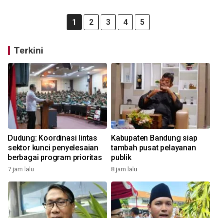
1
2
3
4
5
Terkini
Dudung: Koordinasi lintas
Kabupaten Bandung siap
sektor kunci penyelesaian
tambah pusat pelayanan
berbagai program prioritas
publik
7 jam lalu
8 jam lalu