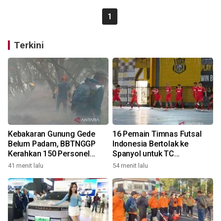
1
Terkini
Kebakaran Gunung Gede
16 Pemain Timnas Futsal
Belum Padam, BBTNGGP
Indonesia Bertolak ke
Kerahkan 150 Personel
Spanyol untuk TC
Tambahan
Komprehensif
41 menit lalu
54 menit lalu