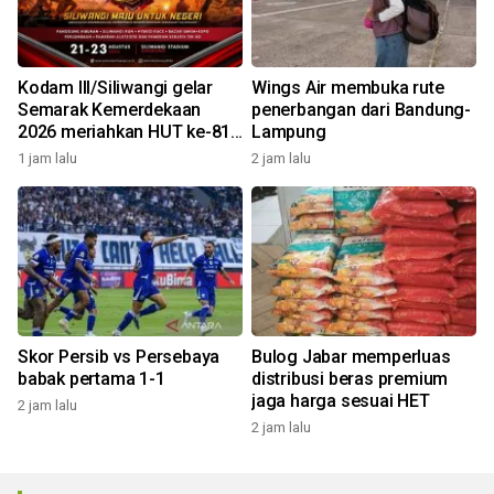
Kodam III/Siliwangi gelar
Wings Air membuka rute
Semarak Kemerdekaan
penerbangan dari Bandung-
2026 meriahkan HUT ke-81
Lampung
RI
1 jam lalu
2 jam lalu
Skor Persib vs Persebaya
Bulog Jabar memperluas
babak pertama 1-1
distribusi beras premium
jaga harga sesuai HET
2 jam lalu
2 jam lalu