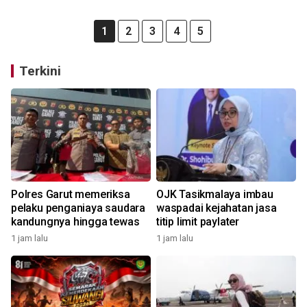
1
2
3
4
5
Terkini
Polres Garut memeriksa
OJK Tasikmalaya imbau
pelaku penganiaya saudara
waspadai kejahatan jasa
kandungnya hingga tewas
titip limit paylater
1 jam lalu
1 jam lalu